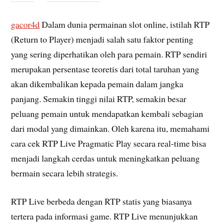
gacor4d
Dalam dunia permainan slot online, istilah RTP
(Return to Player) menjadi salah satu faktor penting
yang sering diperhatikan oleh para pemain. RTP sendiri
merupakan persentase teoretis dari total taruhan yang
akan dikembalikan kepada pemain dalam jangka
panjang. Semakin tinggi nilai RTP, semakin besar
peluang pemain untuk mendapatkan kembali sebagian
dari modal yang dimainkan. Oleh karena itu, memahami
cara cek RTP Live Pragmatic Play secara real-time bisa
menjadi langkah cerdas untuk meningkatkan peluang
bermain secara lebih strategis.
RTP Live berbeda dengan RTP statis yang biasanya
tertera pada informasi game. RTP Live menunjukkan