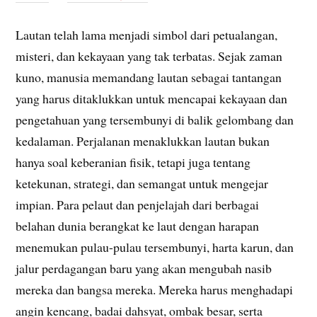
Lautan telah lama menjadi simbol dari petualangan,
misteri, dan kekayaan yang tak terbatas. Sejak zaman
kuno, manusia memandang lautan sebagai tantangan
yang harus ditaklukkan untuk mencapai kekayaan dan
pengetahuan yang tersembunyi di balik gelombang dan
kedalaman. Perjalanan menaklukkan lautan bukan
hanya soal keberanian fisik, tetapi juga tentang
ketekunan, strategi, dan semangat untuk mengejar
impian. Para pelaut dan penjelajah dari berbagai
belahan dunia berangkat ke laut dengan harapan
menemukan pulau-pulau tersembunyi, harta karun, dan
jalur perdagangan baru yang akan mengubah nasib
mereka dan bangsa mereka. Mereka harus menghadapi
angin kencang, badai dahsyat, ombak besar, serta