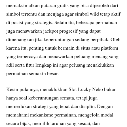
memaksimalkan putaran gratis yang bisa diperoleh dari
simbol tertentu dan menjaga agar simbol wild tetap aktif
di posisi yang strategis. Selain itu, beberapa permainan
juga menawarkan jackpot progresif yang dapat
dimenangkan jika keberuntungan sedang berpihak. Oleh
karena itu, penting untuk bermain di situs atau platform
yang terpercaya dan menawarkan peluang menang yang
adil serta fitur lengkap ini agar peluang menaklukkan
permainan semakin besar.
Kesimpulannya, menaklukkan Slot Lucky Neko bukan
hanya soal keberuntungan semata, tetapi juga
memerlukan strategi yang tepat dan disiplin. Dengan
memahami mekanisme permainan, mengelola modal
secara bijak, memilih taruhan yang sesuai, dan