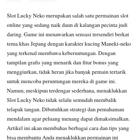
Slot Lucky Neko merupakan salah satu permainan slot
online yang sedang naik daun di kalangan pecinta judi
daring. Game ini menawarkan sensasi tersendiri berkat
tema khas Jepang dengan karakter kucing Maneki-neko
yang terkenal membawa keberuntungan. Dengan
tampilan grafis yang menarik dan fitur bonus yang
menggiurkan, tidak heran jika banyak pemain tertarik
untuk mencoba peruntungan mereka di game ini.
Namun, meskipun terdengar sederhana, menaklukkan
Slot Lucky Neko tidak selalu semudah membalik
telapak tangan. Dibutuhkan strategi dan pemahaman
mendalam agar peluang menang dapat dimaksimalkan.
Artikel ini akan membahas berbagai cara dan tips yang
bisa membantu Anda menaklukkan permainan ini