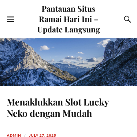
Pantauan Situs
Ramai Hari Ini –
Update Langsung
Menaklukkan Slot Lucky
Neko dengan Mudah
ADMIN
JULY 27, 2025