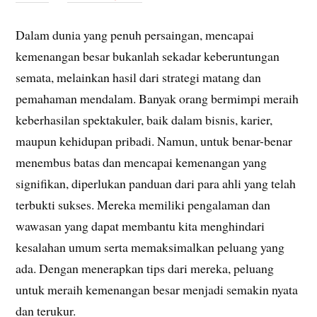
Dalam dunia yang penuh persaingan, mencapai
kemenangan besar bukanlah sekadar keberuntungan
semata, melainkan hasil dari strategi matang dan
pemahaman mendalam. Banyak orang bermimpi meraih
keberhasilan spektakuler, baik dalam bisnis, karier,
maupun kehidupan pribadi. Namun, untuk benar-benar
menembus batas dan mencapai kemenangan yang
signifikan, diperlukan panduan dari para ahli yang telah
terbukti sukses. Mereka memiliki pengalaman dan
wawasan yang dapat membantu kita menghindari
kesalahan umum serta memaksimalkan peluang yang
ada. Dengan menerapkan tips dari mereka, peluang
untuk meraih kemenangan besar menjadi semakin nyata
dan terukur.