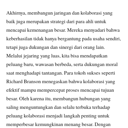
Akhirnya, membangun jaringan dan kolaborasi yang
baik juga merupakan strategi dari para ahli untuk
mencapai kemenangan besar. Mereka menyadari bahwa
keberhasilan tidak hanya bergantung pada usaha sendiri,
tetapi juga dukungan dan sinergi dari orang lain.
Melalui jejaring yang luas, kita bisa mendapatkan
peluang baru, wawasan berbeda, serta dukungan moral
saat menghadapi tantangan. Para tokoh sukses seperti
Richard Branson menegaskan bahwa kolaborasi yang
efektif mampu mempercepat proses mencapai tujuan
besar. Oleh karena itu, membangun hubungan yang
saling menguntungkan dan selalu terbuka terhadap
peluang kolaborasi menjadi langkah penting untuk
memperbesar kemungkinan menang besar. Dengan