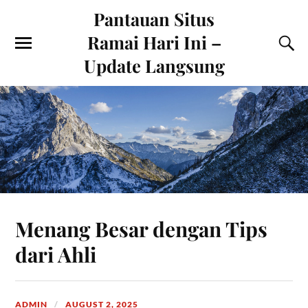
Pantauan Situs
Ramai Hari Ini –
Update Langsung
Menang Besar dengan Tips
dari Ahli
ADMIN
AUGUST 2, 2025