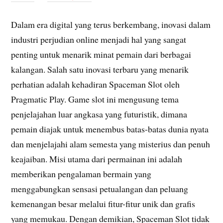
Dalam era digital yang terus berkembang, inovasi dalam
industri perjudian online menjadi hal yang sangat
penting untuk menarik minat pemain dari berbagai
kalangan. Salah satu inovasi terbaru yang menarik
perhatian adalah kehadiran Spaceman Slot oleh
Pragmatic Play. Game slot ini mengusung tema
penjelajahan luar angkasa yang futuristik, dimana
pemain diajak untuk menembus batas-batas dunia nyata
dan menjelajahi alam semesta yang misterius dan penuh
keajaiban. Misi utama dari permainan ini adalah
memberikan pengalaman bermain yang
menggabungkan sensasi petualangan dan peluang
kemenangan besar melalui fitur-fitur unik dan grafis
yang memukau. Dengan demikian, Spaceman Slot tidak