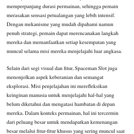
memperpanjang durasi permainan, sehingga pemain
merasakan sensasi petualangan yang lebih intensif.
Dengan mekanisme yang mudah dipahami namun
penuh strategi, pemain dapat merencanakan langkah
mereka dan memanfaatkan setiap kesempatan yang
muncul selama misi mereka menjelajahi luar angkasa.
Selain dari segi visual dan fitur, Spaceman Slot juga
menonjolkan aspek keberanian dan semangat
eksplorasi. Misi penjelajahan ini merefleksikan
keinginan manusia untuk menjelajahi hal-hal yang
belum diketahui dan mengatasi hambatan di depan
mereka. Dalam konteks permainan, hal ini tercermin
dari peluang besar untuk mendapatkan kemenangan
besar melalui fitur-fitur khusus yang sering muncul saat