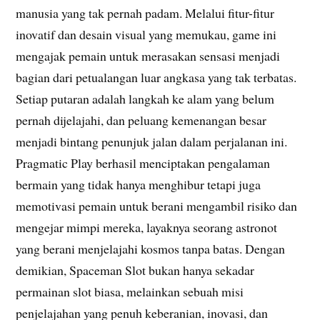
manusia yang tak pernah padam. Melalui fitur-fitur
inovatif dan desain visual yang memukau, game ini
mengajak pemain untuk merasakan sensasi menjadi
bagian dari petualangan luar angkasa yang tak terbatas.
Setiap putaran adalah langkah ke alam yang belum
pernah dijelajahi, dan peluang kemenangan besar
menjadi bintang penunjuk jalan dalam perjalanan ini.
Pragmatic Play berhasil menciptakan pengalaman
bermain yang tidak hanya menghibur tetapi juga
memotivasi pemain untuk berani mengambil risiko dan
mengejar mimpi mereka, layaknya seorang astronot
yang berani menjelajahi kosmos tanpa batas. Dengan
demikian, Spaceman Slot bukan hanya sekadar
permainan slot biasa, melainkan sebuah misi
penjelajahan yang penuh keberanian, inovasi, dan