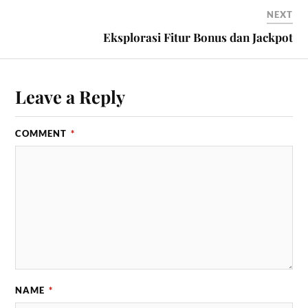
NEXT
Eksplorasi Fitur Bonus dan Jackpot
Leave a Reply
COMMENT
*
NAME
*