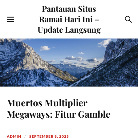
Pantauan Situs
Ramai Hari Ini –
Update Langsung
Muertos Multiplier
Megaways: Fitur Gamble
ADMIN
SEPTEMBER 8, 2025