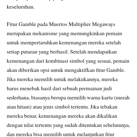
keseluruhan.
Fitur Gamble pada Muertos Multiplier Megaways
merupakan mekanisme yang memungkinkan pemain
untuk mempertaruhkan kemenangan mereka setelah
setiap putaran yang berhasil. Setelah mendapatkan
kemenangan dari kombinasi simbol yang sesuai, pemain
akan diberikan opsi untuk mengaktifkan fitur Gamble.
Jika mereka memilih untuk melakukannya, mereka
harus menebak hasil dari sebuah permainan judi
sederhana, biasanya berupa memilih warna kartu (merah
atau hitam) atau jenis simbol tertentu. Jika tebakan
mereka benar, kemenangan mereka akan dikalikan
dengan nilai tertentu yang sudah ditentukan sebelumnya,
dan mereka bisa memilih untuk melanjutkan fitur