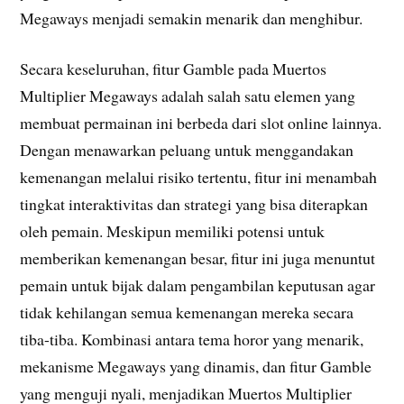
Megaways menjadi semakin menarik dan menghibur.
Secara keseluruhan, fitur Gamble pada Muertos
Multiplier Megaways adalah salah satu elemen yang
membuat permainan ini berbeda dari slot online lainnya.
Dengan menawarkan peluang untuk menggandakan
kemenangan melalui risiko tertentu, fitur ini menambah
tingkat interaktivitas dan strategi yang bisa diterapkan
oleh pemain. Meskipun memiliki potensi untuk
memberikan kemenangan besar, fitur ini juga menuntut
pemain untuk bijak dalam pengambilan keputusan agar
tidak kehilangan semua kemenangan mereka secara
tiba-tiba. Kombinasi antara tema horor yang menarik,
mekanisme Megaways yang dinamis, dan fitur Gamble
yang menguji nyali, menjadikan Muertos Multiplier