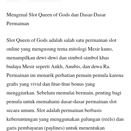
Mengenal Slot Queen of Gods dan Dasar-Dasar
Permainan
Slot Queen of Gods adalah salah satu permainan slot
online yang mengusung tema mitologi Mesir kuno,
menampilkan dewi-dewi dan simbol-simbol khas
budaya Mesir seperti Ankh, Anubis, dan dewa Ra.
Permainan ini menarik perhatian pemain pemula karena
grafis yang vivid dan fitur-fitur bonus yang
menggiurkan. Sebelum memulai bermain, penting bagi
pemula untuk memahami dasar-dasar permainan slot
secara umum. Slot adalah permainan berbasis
keberuntungan yang menggunakan gulungan (reels) dan
garis pembayaran (paylines) untuk menentukan