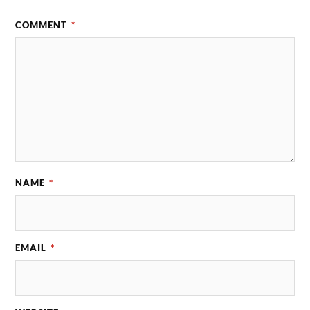
COMMENT
*
NAME
*
EMAIL
*