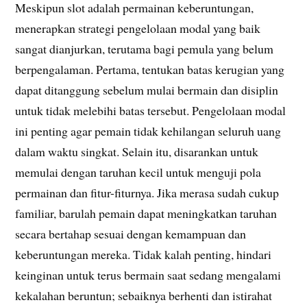
Meskipun slot adalah permainan keberuntungan,
menerapkan strategi pengelolaan modal yang baik
sangat dianjurkan, terutama bagi pemula yang belum
berpengalaman. Pertama, tentukan batas kerugian yang
dapat ditanggung sebelum mulai bermain dan disiplin
untuk tidak melebihi batas tersebut. Pengelolaan modal
ini penting agar pemain tidak kehilangan seluruh uang
dalam waktu singkat. Selain itu, disarankan untuk
memulai dengan taruhan kecil untuk menguji pola
permainan dan fitur-fiturnya. Jika merasa sudah cukup
familiar, barulah pemain dapat meningkatkan taruhan
secara bertahap sesuai dengan kemampuan dan
keberuntungan mereka. Tidak kalah penting, hindari
keinginan untuk terus bermain saat sedang mengalami
kekalahan beruntun; sebaiknya berhenti dan istirahat