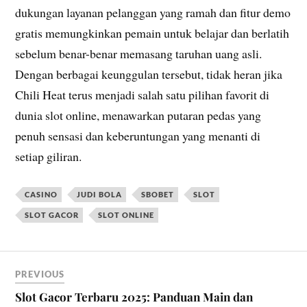
dukungan layanan pelanggan yang ramah dan fitur demo
gratis memungkinkan pemain untuk belajar dan berlatih
sebelum benar-benar memasang taruhan uang asli.
Dengan berbagai keunggulan tersebut, tidak heran jika
Chili Heat terus menjadi salah satu pilihan favorit di
dunia slot online, menawarkan putaran pedas yang
penuh sensasi dan keberuntungan yang menanti di
setiap giliran.
CASINO
JUDI BOLA
SBOBET
SLOT
SLOT GACOR
SLOT ONLINE
PREVIOUS
Slot Gacor Terbaru 2025: Panduan Main dan