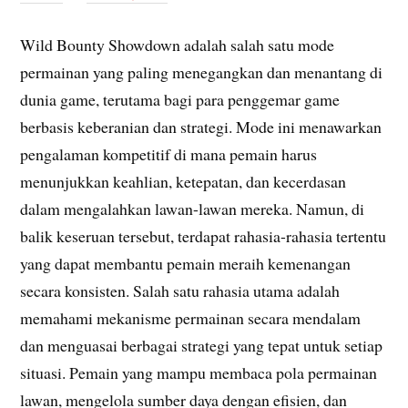
Wild Bounty Showdown adalah salah satu mode
permainan yang paling menegangkan dan menantang di
dunia game, terutama bagi para penggemar game
berbasis keberanian dan strategi. Mode ini menawarkan
pengalaman kompetitif di mana pemain harus
menunjukkan keahlian, ketepatan, dan kecerdasan
dalam mengalahkan lawan-lawan mereka. Namun, di
balik keseruan tersebut, terdapat rahasia-rahasia tertentu
yang dapat membantu pemain meraih kemenangan
secara konsisten. Salah satu rahasia utama adalah
memahami mekanisme permainan secara mendalam
dan menguasai berbagai strategi yang tepat untuk setiap
situasi. Pemain yang mampu membaca pola permainan
lawan, mengelola sumber daya dengan efisien, dan