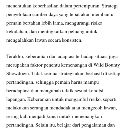
menentukan keberhasilan dalam pertempuran. Strategi
pengelolaan sumber daya yang tepat akan membantu
pemain bertahan lebih lama, mengurangi risiko
kekalahan, dan meningkatkan peluang untuk
mengalahkan lawan secara konsisten.
Terakhir, keberanian dan adaptasi terhadap situasi juga
merupakan faktor penentu kemenangan di Wild Bounty
Showdown. Tidak semua strategi akan berhasil di setiap
pertandingan, sehingga pemain harus mampu
beradaptasi dan mengubah taktik sesuai kondisi
lapangan. Keberanian untuk mengambil risiko, seperti
melakukan serangan mendadak atau mengecoh lawan,
sering kali menjadi kunci untuk memenangkan
pertandingan. Selain itu, belajar dari pengalaman dan