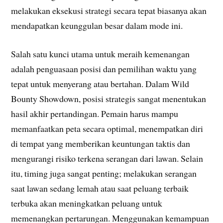
melakukan eksekusi strategi secara tepat biasanya akan
mendapatkan keunggulan besar dalam mode ini.
Salah satu kunci utama untuk meraih kemenangan
adalah penguasaan posisi dan pemilihan waktu yang
tepat untuk menyerang atau bertahan. Dalam Wild
Bounty Showdown, posisi strategis sangat menentukan
hasil akhir pertandingan. Pemain harus mampu
memanfaatkan peta secara optimal, menempatkan diri
di tempat yang memberikan keuntungan taktis dan
mengurangi risiko terkena serangan dari lawan. Selain
itu, timing juga sangat penting; melakukan serangan
saat lawan sedang lemah atau saat peluang terbaik
terbuka akan meningkatkan peluang untuk
memenangkan pertarungan. Menggunakan kemampuan