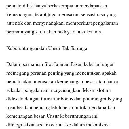
pemain tidak hanya berkesempatan mendapatkan
kemenangan, tetapi juga merasakan sensasi rasa yang
autentik dan menyenangkan, memperkuat pengalaman
bermain yang sarat akan budaya dan kelezatan.
Keberuntungan dan Unsur Tak Terduga
Dalam permainan Slot Jajanan Pasar, keberuntungan
memegang peranan penting yang menentukan apakah
pemain akan merasakan kemenangan besar atau hanya
sekadar pengalaman menyenangkan. Mesin slot ini
didesain dengan fitur-fitur bonus dan putaran gratis yang
memberikan peluang lebih besar untuk mendapatkan
kemenangan besar. Unsur keberuntungan ini
diintegrasikan secara cermat ke dalam mekanisme