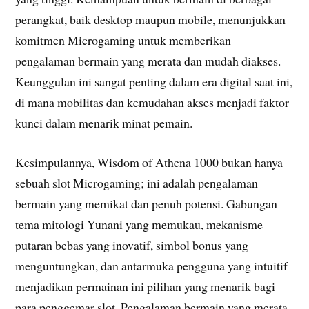
perangkat, baik desktop maupun mobile, menunjukkan
komitmen Microgaming untuk memberikan
pengalaman bermain yang merata dan mudah diakses.
Keunggulan ini sangat penting dalam era digital saat ini,
di mana mobilitas dan kemudahan akses menjadi faktor
kunci dalam menarik minat pemain.
Kesimpulannya, Wisdom of Athena 1000 bukan hanya
sebuah slot Microgaming; ini adalah pengalaman
bermain yang memikat dan penuh potensi. Gabungan
tema mitologi Yunani yang memukau, mekanisme
putaran bebas yang inovatif, simbol bonus yang
menguntungkan, dan antarmuka pengguna yang intuitif
menjadikan permainan ini pilihan yang menarik bagi
para penggemar slot. Pengalaman bermain yang merata