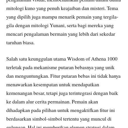
mitologi kuno yang penuh keajaiban dan misteri. Tema
yang dipilih juga mampu menarik pemain yang tergila-
gila dengan mitologi Yunani, serta bagi mereka yang
mencari pengalaman bermain yang lebih dari sekedar
taruhan biasa.
Salah satu keunggulan utama Wisdom of Athena 1000
terletak pada mekanisme putaran bebasnya yang unik
dan menguntungkan. Fitur putaran bebas ini tidak hanya
menawarkan kesempatan untuk mendapatkan
kemenangan besar, tetapi juga terintegrasi dengan baik
ke dalam alur cerita permainan. Pemain akan
dihadapkan pada pilihan untuk mengaktifkan fitur ini
berdasarkan simbol-simbol tertentu yang muncul di
gulungan. Hal ini memberikan elemen strategi dalam