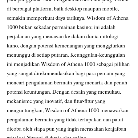
di berbagai platform, baik desktop maupun mobile,
semakin memperkuat daya tariknya. Wisdom of Athena
1000 bukan sekadar permainan kasino; ini adalah
perjalanan yang menawan ke dalam dunia mitologi
kuno, dengan potensi kemenangan yang menggiurkan
menunggu di setiap putaran. Keunggulan-keunggulan
ini menjadikan Wisdom of Athena 1000 sebagai pilihan
yang sangat direkomendasikan bagi para pemain yang
mencari pengalaman bermain yang menarik dan penuh
potensi keuntungan. Dengan desain yang memukau,
mekanisme yang inovatif, dan fitur-fitur yang
menguntungkan, Wisdom of Athena 1000 menawarkan
pengalaman bermain yang tidak terlupakan dan patut
dicoba oleh siapa pun yang ingin merasakan keajaiban
mitologi Yunani di dunia slot online.