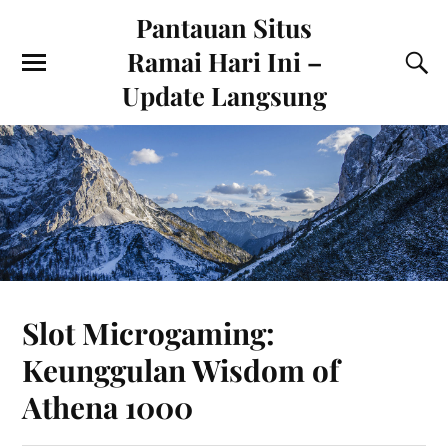
Pantauan Situs
Ramai Hari Ini –
Update Langsung
Slot Microgaming:
Keunggulan Wisdom of
Athena 1000