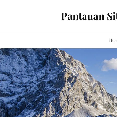
Pantauan Si
Ho