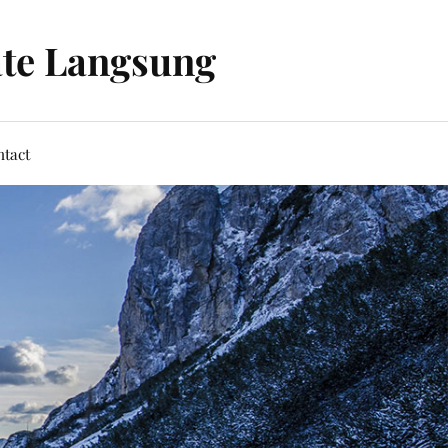
ate Langsung
tact