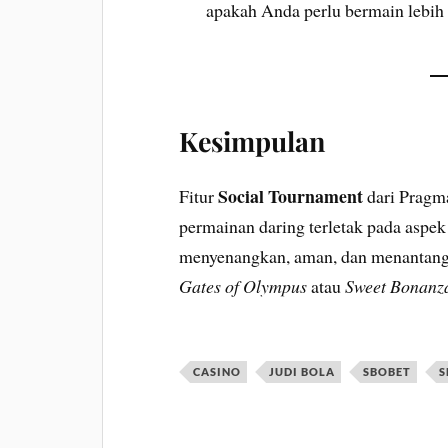
apakah Anda perlu bermain lebih a
Kesimpulan
Social Tournament
Fitur
dari Pragma
permainan daring terletak pada aspek 
menyenangkan, aman, dan menantang u
Gates of Olympus
atau
Sweet Bonanz
CASINO
JUDI BOLA
SBOBET
S