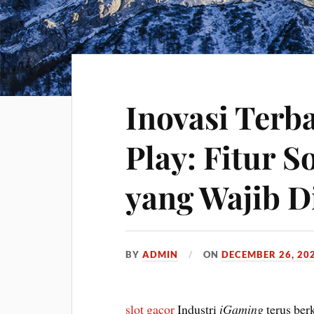
Inovasi Terb
Play: Fitur 
yang Wajib D
BY
ADMIN
ON
DECEMBER 26, 20
slot gacor
Industri
iGaming
terus ber