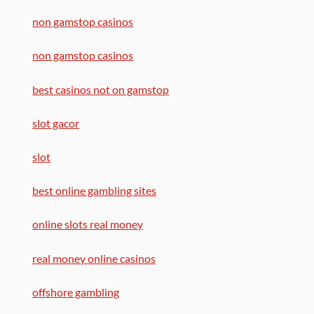
non gamstop casinos
non gamstop casinos
best casinos not on gamstop
slot gacor
slot
best online gambling sites
online slots real money
real money online casinos
offshore gambling