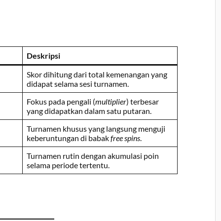
Deskripsi
Skor dihitung dari total kemenangan yang
didapat selama sesi turnamen.
Fokus pada pengali (
multiplier
) terbesar
yang didapatkan dalam satu putaran.
Turnamen khusus yang langsung menguji
keberuntungan di babak
free spins
.
Turnamen rutin dengan akumulasi poin
selama periode tertentu.