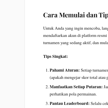
Cara Memulai dan Ti
Untuk Anda yang ingin mencoba, lan
mendaftarkan akun di platform resmi 
turnamen yang sedang aktif, dan mula
Tips Singkat:
Pahami Aturan:
Setiap turnamen
(apakah mengejar skor total atau p
Manfaatkan Setiap Putaran:
Ja
perhatikan pola permainan.
Pantau Leaderboard:
Selalu cek