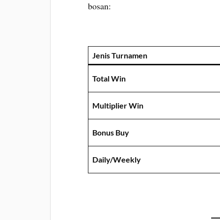
bosan:
Jenis Turnamen
Total Win
Multiplier Win
Bonus Buy
Daily/Weekly