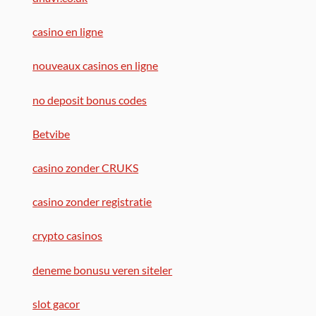
casino en ligne
nouveaux casinos en ligne
no deposit bonus codes
Betvibe
casino zonder CRUKS
casino zonder registratie
crypto casinos
deneme bonusu veren siteler
slot gacor