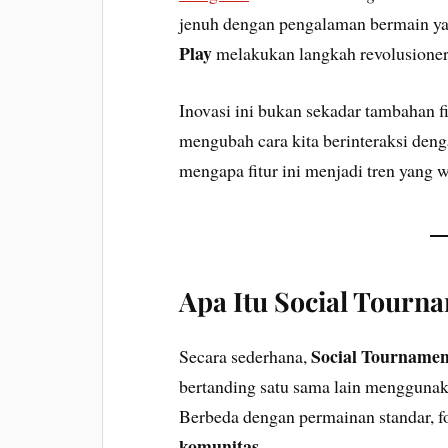
jenuh dengan pengalaman bermain yan
Play
melakukan langkah revolusioner
Inovasi ini bukan sekadar tambahan f
mengubah cara kita berinteraksi den
mengapa fitur ini menjadi tren yang 
Apa Itu Social Tourn
Social Tournamen
Secara sederhana,
bertanding satu sama lain menggunak
Berbeda dengan permainan standar, f
komunitas
.