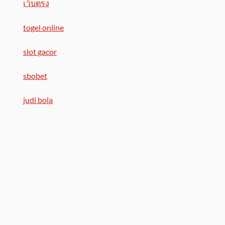
เว็บตรง
togel online
slot gacor
sbobet
judi bola