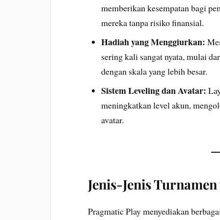
memberikan kesempatan bagi pema
mereka tanpa risiko finansial.
Hadiah yang Menggiurkan:
Mes
sering kali sangat nyata, mulai da
dengan skala yang lebih besar.
Sistem Leveling dan Avatar:
Lay
meningkatkan level akun, mengole
avatar.
Jenis-Jenis Turnamen
Pragmatic Play menyediakan berbagai