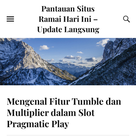
Pantauan Situs
Ramai Hari Ini –
Update Langsung
Mengenal Fitur Tumble dan
Multiplier dalam Slot
Pragmatic Play