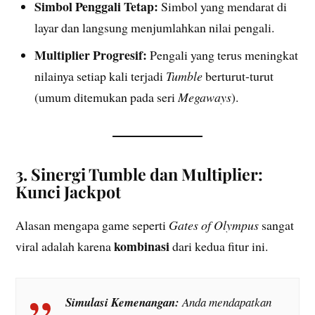
Simbol Penggali Tetap:
Simbol yang mendarat di
layar dan langsung menjumlahkan nilai pengali.
Multiplier Progresif:
Pengali yang terus meningkat
nilainya setiap kali terjadi
Tumble
berturut-turut
(umum ditemukan pada seri
Megaways
).
3. Sinergi Tumble dan Multiplier:
Kunci Jackpot
Alasan mengapa game seperti
Gates of Olympus
sangat
kombinasi
viral adalah karena
dari kedua fitur ini.
Simulasi Kemenangan:
Anda mendapatkan