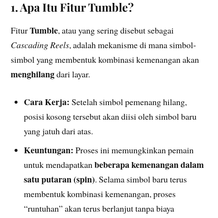
1. Apa Itu Fitur Tumble?
Tumble
Fitur
, atau yang sering disebut sebagai
Cascading Reels
, adalah mekanisme di mana simbol-
simbol yang membentuk kombinasi kemenangan akan
menghilang
dari layar.
Cara Kerja:
Setelah simbol pemenang hilang,
posisi kosong tersebut akan diisi oleh simbol baru
yang jatuh dari atas.
Keuntungan:
Proses ini memungkinkan pemain
beberapa kemenangan dalam
untuk mendapatkan
satu putaran (spin)
. Selama simbol baru terus
membentuk kombinasi kemenangan, proses
“runtuhan” akan terus berlanjut tanpa biaya