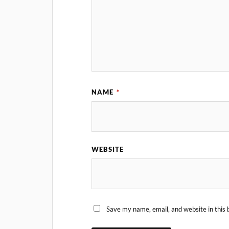
NAME
*
WEBSITE
Save my name, email, and website in this 