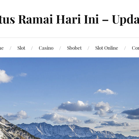
tus Ramai Hari Ini – Upd
me
Slot
Casino
Sbobet
Slot Online
Con