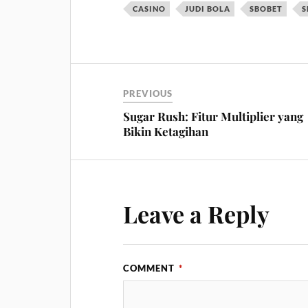
CASINO
JUDI BOLA
SBOBET
S
PREVIOUS
Sugar Rush: Fitur Multiplier yang
Bikin Ketagihan
Leave a Reply
COMMENT
*