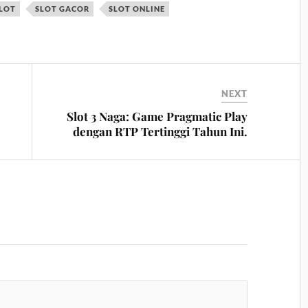
LOT
SLOT GACOR
SLOT ONLINE
NEXT
Slot 3 Naga: Game Pragmatic Play
dengan RTP Tertinggi Tahun Ini.