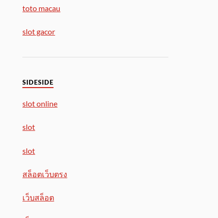
toto macau
slot gacor
SIDESIDE
slot online
slot
slot
สล็อตเว็บตรง
เว็บสล็อต