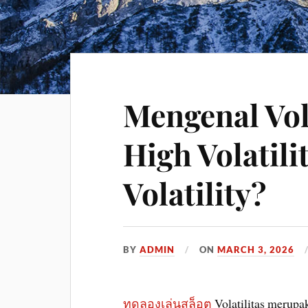
Mengenal Vola
High Volatili
Volatility?
BY
ADMIN
ON
MARCH 3, 2026
ทดลองเล่นสล็อต
Volatilitas merupak