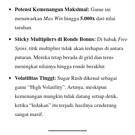
Potensi Kemenangan Maksimal:
Game ini
5.000x
menawarkan
Max Win
hingga
dari nilai
taruhan.
Sticky Multipliers di Ronde Bonus:
Di babak
Free
Spins
, titik multiplier tidak akan terhapus di antara
putaran. Mereka tetap berada di grid dan terus
meningkat nilainya hingga ronde berakhir.
Volatilitas Tinggi:
Sugar Rush dikenal sebagai
game “High Volatility”. Artinya, meskipun
kemenangan mungkin tidak datang setiap detik,
ketika “ledakan” itu terjadi, hasilnya cenderung
sangat masif.