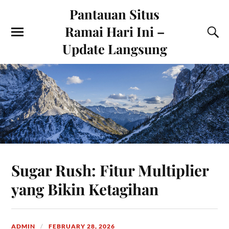
Pantauan Situs
Ramai Hari Ini –
Update Langsung
Sugar Rush: Fitur Multiplier
yang Bikin Ketagihan
ADMIN
FEBRUARY 28, 2026