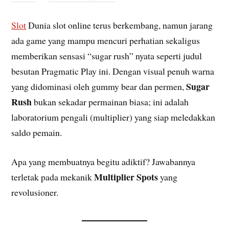
Slot
Dunia slot online terus berkembang, namun jarang
ada game yang mampu mencuri perhatian sekaligus
memberikan sensasi “sugar rush” nyata seperti judul
besutan Pragmatic Play ini. Dengan visual penuh warna
Sugar
yang didominasi oleh gummy bear dan permen,
Rush
bukan sekadar permainan biasa; ini adalah
laboratorium pengali (multiplier) yang siap meledakkan
saldo pemain.
Apa yang membuatnya begitu adiktif? Jawabannya
Multiplier Spots
terletak pada mekanik
yang
revolusioner.