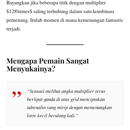
Bayangkan jika beberapa titik dengan multiplier
$128\times$ saling terhubung dalam satu kombinasi
pemenang. Itulah momen di mana kemenangan fantastis
terjadi.
Mengapa Pemain Sangat
Menyukainya?
“Sensasi melihat angka multiplier terus
berlipat ganda di atas grid menciptakan
adrenalin yang mirip dengan memenangkan
lotre kecil berulang kali.”